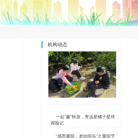
机构动态
一起“趣”秋游，寄远星橘子星球
探险记
“感恩重阳，老幼同乐”之重阳节