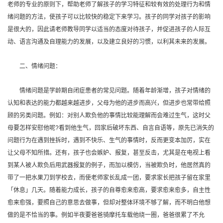
老师的专业的原则下，帮助老师了解孩子的学习特征和较有效的处理行为和情
绪问题的方法，使孩子可以比较快的稳定下来学习。孩子的同学对孩子的影响
是很大的，因此请老师教导同学以适当的态度对待孩子，并促进孩子的人际互
动、语言沟通及自理能力的发展，以及建立良好的习惯，以利其未来的发展。
二、情绪问题：
情绪问题是学龄期自闭症患者的常见问题。随着年龄渐增，孩子对情绪的
认知和表达的能力都越来越进步，父母为他的进步而高兴，但进步也常带给照
顾的另类问题。例如：对别人欺负他的事情比较能理解而会难过生气，这时父
母要怎样安慰他呢?看到他生气，回家后破坏东西、自言自语等，原先已消失的
问题行为在遇到挫拆时，遇到不快乐、生气的事情时，反而更变本加厉，实在
让父母不知所措。还有，孩子也会嫉妒、报复，甚至反击，尤其是在电视上看
到某人被人欺负后用武器报复的例子，而加以模仿，当被欺负时，他居然真的
带了一把水果刀到学校去，而使老师家长乱成一团，要求家长把孩子留在家里
「休息」几天。随着能力成长，孩子的自尊愈来愈高，要求愈来愈多，自主性
愈来愈强，要照自己的意思去做事，但却对整体环境不够了解，而不明白他想
做的是不恰当的事。例如半夜要爸爸骑摩托车载他绕一圈，爸爸很累了不允