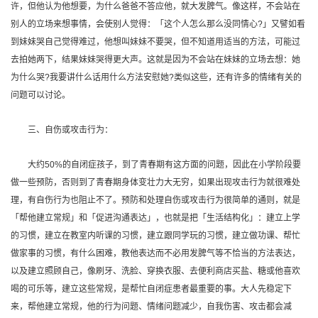
许，但他认为他想要，为什么爸爸不答应他，就大发脾气。像这样，不会站在
别人的立场来想事情，会使别人觉得：「这个人怎么那么没同情心?」又譬如看
到妹妹哭自己觉得难过，他想叫妹妹不要哭，但不知道用适当的方法，可能过
去拍她两下，结果妹妹哭得更大声。这就是因为不会站在妹妹的立场去想：她
为什么哭?我要讲什么话用什么方法安慰她?类似这些，还有许多的情绪有关的
问题可以讨论。
三、自伤或攻击行为：
大约50%的自闭症孩子，到了青春期有这方面的问题，因此在小学阶段要
做一些预防，否则到了青春期身体变壮力大无穷，如果出现攻击行为就很难处
理，有自伤行为也阻止不了。预防和处理自伤或攻击行为很简单的通则，就是
「帮他建立常规」和「促进沟通表达」，也就是把「生活结构化」：建立上学
的习惯，建立在教室内听课的习惯，建立跟同学玩的习惯，建立做功课、帮忙
做家事的习惯，有什么困难，教他表达而不必用发脾气等不恰当的方法表达，
以及建立照顾自己，像刷牙、洗脸、穿换衣服、去便利商店买盐、糖或他喜欢
喝的可乐等，建立这些常规，是帮忙自闭症患者最重要的事。大人先稳定下
来，帮他建立常规，他的行为问题、情绪问题减少，自我伤害、攻击都会减