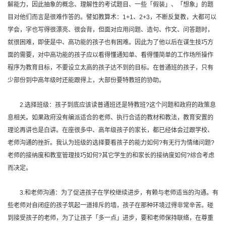
解能力，因此抽象的概念、理解性的考试题目、一些「假装」、「想象」的题
目对他们而言是很难作答的。譬如教算术：1+1、2+3，不断反复教，大都可以
学会，字也写得很漂亮、很会背，但面对应用问题、造句、作文、问答题时，
就很困难，即使是中、高功能的孩子也有困难。因此为了他以后在谋生技巧方
面的需要，对中高功能的孩子应以看得懂通知单、看得懂简单的工作场所操作
程序为教育目标，不要设立太高的孩子达不到的目标。在普通班的孩子，只有
少部份到中高年级时还能跟得上，大部份要特教班的协助。
2.选择班级：孩子到底应该读普通班还是特教班?这个问题和政府的政策息
息相关。如果政府没有编派适合的老师、执行合适的教材和教法，教育安置的
理论再讲也是白讲。在座很多中、高年级孩子的家长，都已经体会过跟学校、
老师沟通的挫折。我认为班级的选择要看孩子的能力如何?有无行为情绪问题?
老师的接纳度和教室管理技巧如何?其它学生的和家长的接纳度如何?综合考虑
而决定。
3.和老师沟通：为了促进孩子在学校继续进步，有赖与老师适当的沟通。有
些老师对自闭症的孩子筑起一道排斥的墙，孩子在那种环境过得非常辛苦。碰
到接受孩子的老师，为了让孩子「多一点」进步，要和老师保持联络，在尊重