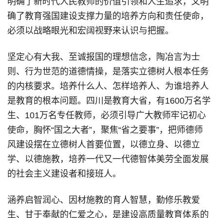
明确了新时代人民教师的价值引领和人生追求，又明
确了教育强国建设支撑力量的培养方向和责任使命，
必须以战略眼光和宏阔视野来认识与把握。
坚定心有大我、至诚报国的理想信念，陶冶言为士
则、行为世范的道德情操，是落实立德树人根本任务
的内核要求。培养什么人、怎样培养人、为谁培养人
是教育的根本问题。四川是教育大省，有1600万名学
生、101万名专任教师，必须引导广大教师牢记初心
使命，胸怀“国之大者”，聚焦“省之要事”，把师德师
风建设摆在立德树人首要位置，以德立身、以德立
学、以德施教，培养一代又一代德智体美劳全面发展
的社会主义建设者和接班人。
涵养启智润心、因材施教的育人智慧，勤修乐教爱
生、甘于奉献的仁爱之心，是建设高质量教育体系的