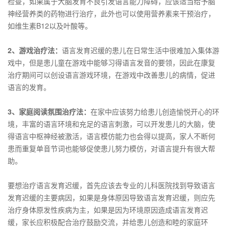
检查，如果属于大脑发育不良引发语言能力障碍，应该适当给予脑
神经营养类的药物进行治疗，此外也可以使用营养素来干预治疗，
如维生素B12以及叶酸等。
2、游戏治疗法
：
语言发育迟缓的患儿在日常生活中很难加入集体游
戏中，但是患儿童在游戏中能够习得语言发音的要领，因此在康复
治疗期间可以创设语言游戏环境，在游戏中改善患儿的病情，促进
语言的发育。
3、家庭阅读氛围治疗法
：
在家中应该努力给患儿创造愉悦开心的环
境，丰富的语言环境和充足的语言刺激，可以开发患儿的大脑，使
得语言中枢神经被激活，语言模仿能力也会得以提高，家人不断何
患而重复单音节词也能够促使患儿努力模仿，对语言提升有很大帮
助。
要想治疗语言发育迟缓，首先应该去专业的儿科医院找到导致语言
发育迟缓的主要病因，如果是身体原因导致语言发育迟缓，则应先
治疗身体原发性疾病为主，如果是因为环境原因造成语言发育迟
缓，家长应积极配合治疗鼓励交流，并给患儿创造和睦的家庭环