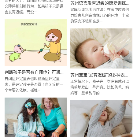
两者的区分：自闭症的核心表现是社
苏州语言发育迟缓的康复训练方法有哪些？？？
交障碍和刻板行为，如果孩子只是语
家庭阅读氛围治疗法：在家中应该努
言发育迟缓，而没···
力给患儿创造愉悦开心的环境，丰富
的语言环境和充足···
判断孩子是否有自闭症？可通过这5项检查确定
苏州宝宝“发育迟缓”的多种表现有哪些？
自闭症评定量表也叫孤独症评定量
正常情况下，孩子在一岁左右就可以
表，是评定孩子是否得了自闭症的一
简单地发出一些声音。比如爸爸、妈
个主要的依据。孤独···
妈等一些单韵母的···