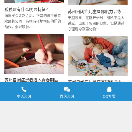
孤独症有什么明显特征？
苏州自闭症儿童唇部肌力训练的有效方法
满周岁会走路之后，正常的孩子最喜
干越效果：在刚开始时，凯凯不是太
欢跟着父母，有模有样地模仿他们的
适应，出现了哭闹的现象，但是通过
动作，会以眼神、···
心理诱导及强化物···
苏州自闭症患者进入青春期后的躁动如何避免
苏州自闭症儿童在不同环境中有什么样的表现？
全国著名自闭症专家张桂娥教授认
患自闭症的孩子擅长记忆、反复做同
为，自闭症孩子的家庭训练应该在孩
样的事，譬如有些孤独症孩子模仿画
电话咨询
微信咨询
QQ客服
子进入青春期后增加···
得很仔细十分逼真···
Copyright © 2020 苏州市相城区寄远星青少年服务中心
备案号：
苏ICP备2020064766号