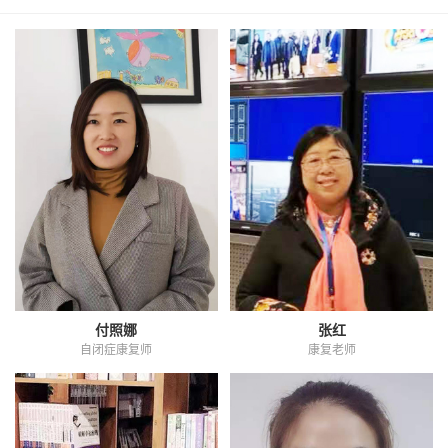
付照娜
张红
自闭症康复师
康复老师