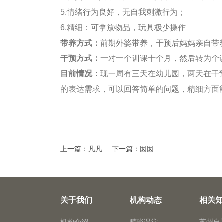
5.情绪行为良好，无自我刺激行为；
6.精细：可拿放物品，玩具极少操作
带养方式：
前期外婆带养，干预后妈妈亲自带
干预方式：
一对一个训课十个月，然后转为个
目前情况：
现一周有三天在幼儿园，两天在干
的表达需求，可以回答简单的问题，精细方面
上一篇：
凡凡
下一篇：
囡囡
关于我们
机构动态
相关
机构介绍
精彩课堂
苏州自