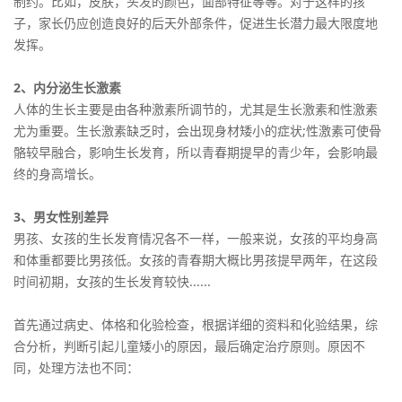
制约。比如，皮肤，头发的颜色，面部特征等等。对于这样的孩
子，家长仍应创造良好的后天外部条件，促进生长潜力最大限度地
发挥。
2、内分泌生长激素
人体的生长主要是由各种激素所调节的，尤其是生长激素和性激素
尤为重要。生长激素缺乏时，会出现身材矮小的症状;性激素可使骨
骼较早融合，影响生长发育，所以青春期提早的青少年，会影响最
终的身高增长。
3、男女性别差异
男孩、女孩的生长发育情况各不一样，一般来说，女孩的平均身高
和体重都要比男孩低。女孩的青春期大概比男孩提早两年，在这段
时间初期，女孩的生长发育较快......
首先通过病史、体格和化验检查，根据详细的资料和化验结果，综
合分析，判断引起儿童矮小的原因，最后确定治疗原则。原因不
同，处理方法也不同：